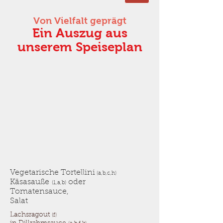
Von Vielfalt geprägt
Ein Auszug aus
unserem Speiseplan
Vegetarische Tortellini
(a,b,c,h)
Käsasauße
oder
(1,a,b)
Tomatensauce,
Salat
Lachsragout
(f)