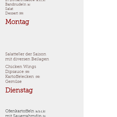
in Dillrahmsauce
(a,b,f,k)
Bandnudeln
(a)
Salat
Dessert
(99)
Montag
Salatteller der Saison
mit diversen Beilagen
Chicken Wings
Dipsauce
(99)
Kartoffelecken
(99)
Gemüse
Dienstag
Ofenkartoffeln
(a,b,c,k)
mit Sauerrahmdip
(b)