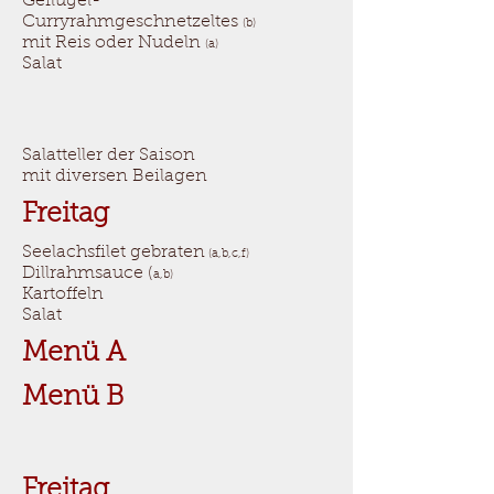
Geflügel-
Curryrahmgeschnetzeltes
(b)
mit Reis oder Nudeln
(a)
Salat
Salatteller der Saison
mit diversen Beilagen
Freitag
Seelachsfilet gebraten
(a,b,c,f)
Dillrahmsauce (
a,b)
Kartoffeln
Salat
Menü A
Menü B
Freitag