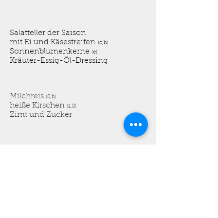
Salatteller der Saison
mit Ei und Käsestreifen
(c,b)
Sonnenblumenkerne
(e)
Kräuter-Essig-Öl-Dressing
Milchreis
(8,b)
heiße Kirschen
(1,8)
Zimt und Zucker
Rosmarinkartoffelpfanne
mit Paprika, Champignons
und Brokkoli
Sauerrahmdip
(b)
Geflügelgeschnetzeltes