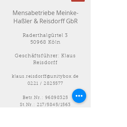
Mensabetriebe Meinke-
Haßler & Reisdorff GbR
Raderthalgürtel 3
50968 Köln
Geschäftsführer: Klaus
Reisdorff
klaus.reisdorff@unitybox.de
0221 /
2825577
Betr.Nr.: 96898325
St.Nr.: 217/5845/1563