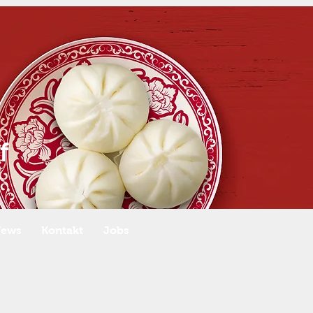
f
ews
Kontakt
Jobs