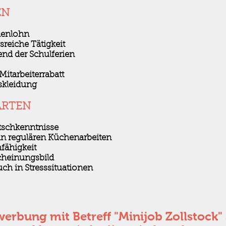
EN
denlohn
reiche Tätigkeit
nd der Schulferien
itarbeiterrabatt
tskleidung
ARTEN
tschkenntnisse
in regulären Küchenarbeiten
fähigkeit
scheinungsbild
uch in Stresssituationen
erbung mit Betreff "Minijob Zollstock" 