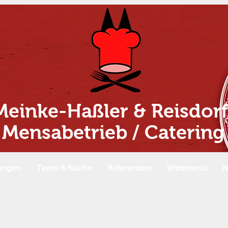
Meinke-Haßler & Reisdorf
Mensabetrieb / Catering
tungen
Team & Küche
Referenzen
Webmenü
N