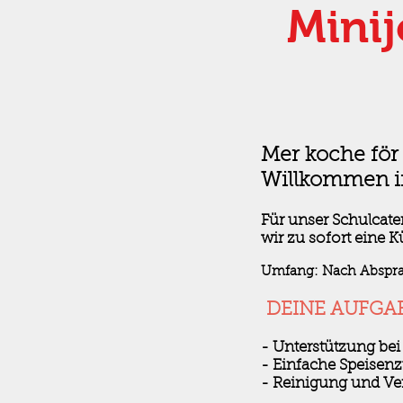
Minij
Mer koche för 
Willkommen in
Für unser Schulcat
wir zu sofort eine K
Umfang: Nach Abspra
DEINE AUFGA
- Unterstützung be
- Einfache Speisen
- Reinigung und Ve